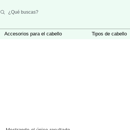
¿Qué buscas?
Accesorios para el cabello
Tipos de cabello
Bananas y mojarras
Cepillos y peinillas
B
Caimanes y picos de loro
H
Congas
P
Cola de caballo
P
E
Bananas y mojarras
Roscaflor, coleros y tubos
Mostrando el único resultado