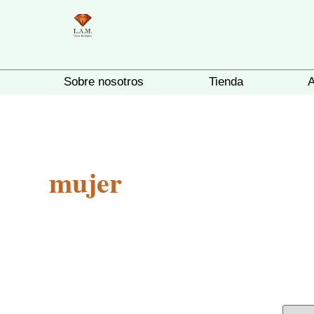
Sobre nosotros
Tienda
A
Diademas
andanas y resortes
ebillas
mujer
einetas y peinetones
alos chinos y trinches
spejos
VER TODOS LOS ACCESORIOS
PARA CABELLO