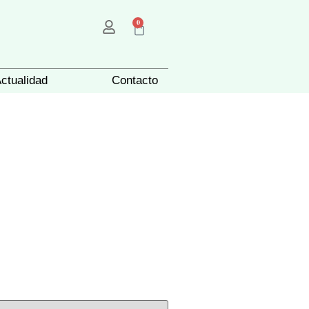
0
ctualidad
Contacto
VER TODOS LOS CREADOS
HECHOS A MANO